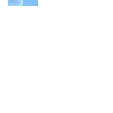
2017 67. IAA Pkw / Cars
Dátum : 9/14~9/24, 2017
DETAILNÉ
2017 Shanghai International
Automobile Industry Exhibition
Dátum : 4/19~4/28, 2017
Booth č. : 4BH206
DETAILNÉ