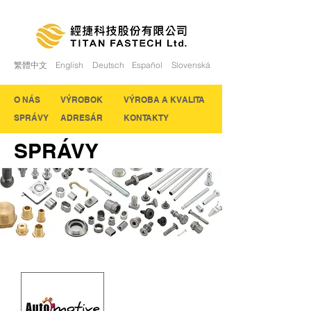
繁體中文
English
Deutsch
Español
Slovenská
O NÁS
VÝROBOK
VÝROBA A KVALITA
SPRÁVY
ADRESÁR
KONTAKTY
SPRÁVY