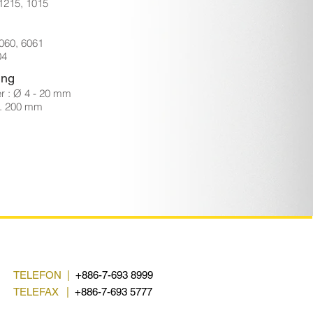
1215, 1015
060, 6061
04
ng
 : Ø 4 - 20 mm
x. 200 mm
TELEFON |
+886-7-693 8999
TELEFAX
|
+886-7-693 5777
.