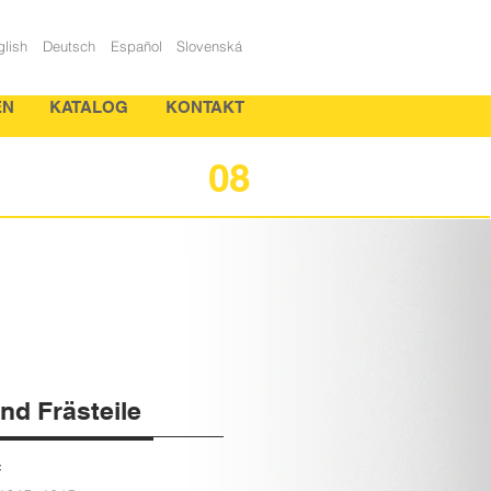
glish
Deutsch
Español
Slovenská
EN
KATALOG
KONTAKT
08
nd Frästeile
f