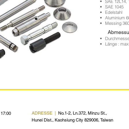
SAE 12L14, 
SAE 1045
Edelstahl
Aluminium 6
Messing 36
Abmessu
Durchmesser
Länge : ma
ADRESSE |
No.1-2, Ln.372, Minzu St.,
 17:00
Hunei Dist., Kaohsiung City 829006, Taiwan