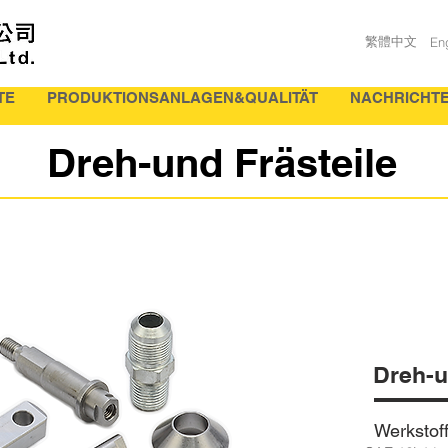
繁體中文
En
TE
PRODUKTIONSANLAGEN&QUALITÄT
NACHRICHT
Dreh-und Frästeile
Dreh-u
Werkstof