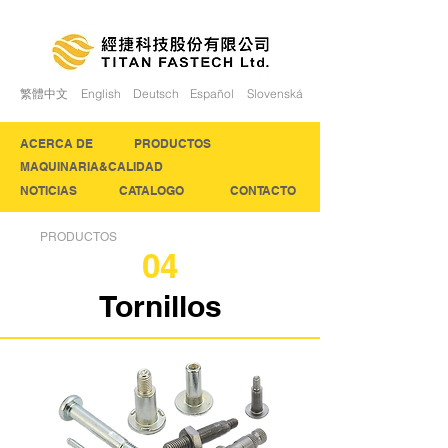
繁體中文
English
Deutsch
Español
Slovenská
ACERCA DE
PRODUCTOS
MAQUINARIA&CALIDAD
NOTICIAS
CATALOGO
CONTACTO
PRODUCTOS
04
Tornillos