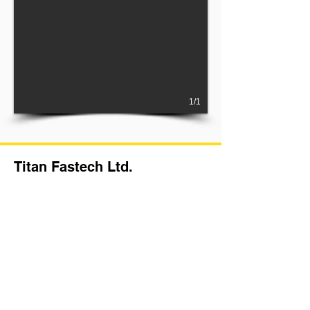
1/1
Titan Fastech Ltd.
HORARIO DE OFICINA |
Lunes a Viernes 9:00 - 18:00
EMAIL |
andy@titan-fast.com.tw
DIRECCIÓN |
Calle Quinta Sur No. 24, Col.
Independencia Tultitlan, Estado de México C.P.
54915
TEL |
+52 55 75773593
/ 94