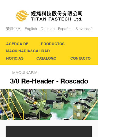
繁體中文
English
Deutsch
Español
Slovenská
ACERCA DE
PRODUCTOS
MAQUINARIA&CALIDAD
NOTICIAS
CATALOGO
CONTACTO
MAQUINARIA
3/8 Re-Header - Roscado